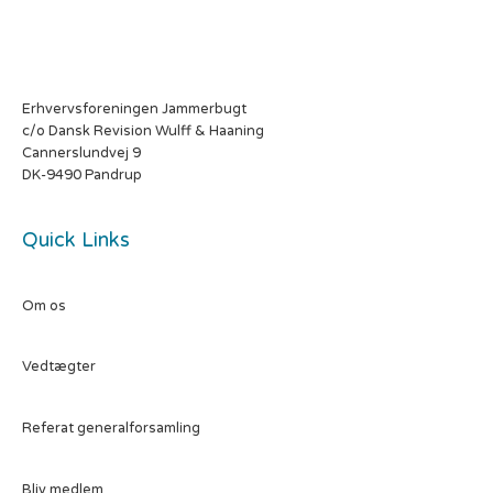
Erhvervsforeningen Jammerbugt
c/o Dansk Revision Wulff & Haaning
Cannerslundvej 9
DK-9490 Pandrup
Quick Links
Om os
Vedtægter
Referat generalforsamling
Bliv medlem