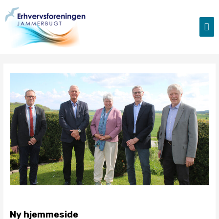
Gå
til
HO
indholdet
Ny hjemmeside