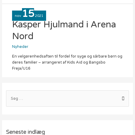
15
nov
2021
Kasper Hjulmand i Arena
Nord
Nyheder
En velgørenhedsaften til fordel for syge og sårbare børn og
deres familier – arrangeret af Kids Aid og Bangsbo
Freja/U16
S
ø
g
e
f
Seneste indlæg
t