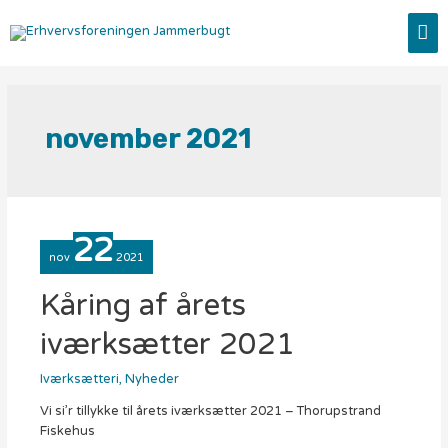
Gå
HO
til
indholdet
november 2021
22
nov
2021
Kåring af årets
iværksætter 2021
Iværksætteri
,
Nyheder
Vi si’r tillykke til årets iværksætter 2021 – Thorupstrand
Fiskehus