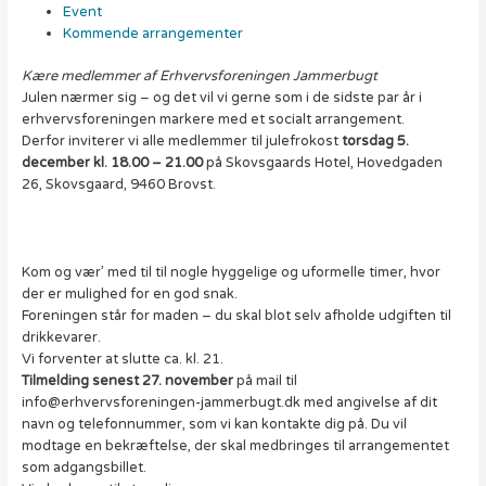
Event
Kommende arrangementer
Kære medlemmer af Erhvervsforeningen Jammerbugt
Julen nærmer sig – og det vil vi gerne som i de sidste par år i
erhvervsforeningen markere med et socialt arrangement.
Derfor inviterer vi alle medlemmer til julefrokost
torsdag 5.
december kl. 18.00 – 21.00
på Skovsgaards Hotel, Hovedgaden
26, Skovsgaard, 9460 Brovst.
Kom og vær’ med til til nogle hyggelige og uformelle timer, hvor
der er mulighed for en god snak.
Foreningen står for maden – du skal blot selv afholde udgiften til
drikkevarer.
Vi forventer at slutte ca. kl. 21.
Tilmelding senest 27. november
på mail til
info@erhvervsforeningen-jammerbugt.dk med angivelse af dit
navn og telefonnummer, som vi kan kontakte dig på. Du vil
modtage en bekræftelse, der skal medbringes til arrangementet
som adgangsbillet.