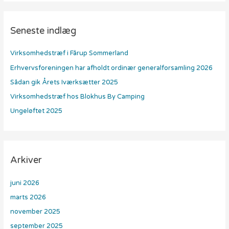
e
f
Seneste indlæg
t
e
Virksomhedstræf i Fårup Sommerland
r
Erhvervsforeningen har afholdt ordinær generalforsamling 2026
:
Sådan gik Årets Iværksætter 2025
Virksomhedstræf hos Blokhus By Camping
Ungeløftet 2025
Arkiver
juni 2026
marts 2026
november 2025
september 2025