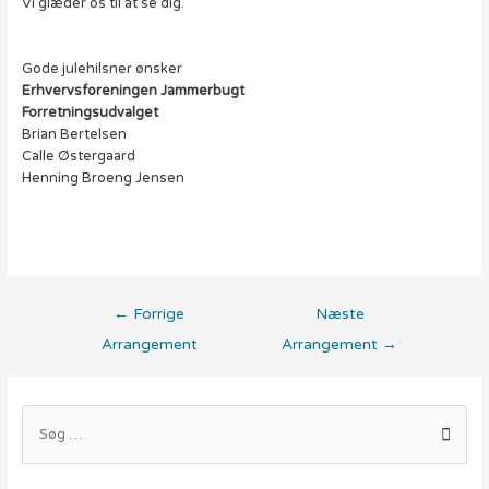
Vi glæder os til at se dig.
Gode julehilsner ønsker
Erhvervsforeningen Jammerbugt
Forretningsudvalget
Brian Bertelsen
Calle Østergaard
Henning Broeng Jensen
Indlægsnavigation
←
Forrige
Næste
Arrangement
Arrangement
→
S
ø
g