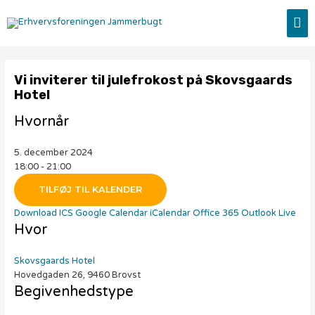
Gå
HO
til
indholdet
Vi inviterer til julefrokost på Skovsgaards
Hotel
Hvornår
5. december 2024
18:00 - 21:00
TILFØJ TIL KALENDER
Download ICS
Google Calendar
iCalendar
Office 365
Outlook Live
Hvor
Skovsgaards Hotel
Hovedgaden 26, 9460 Brovst
Begivenhedstype